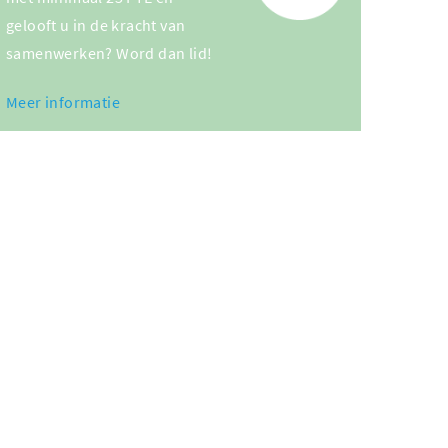
gelooft u in de kracht van
samenwerken? Word dan lid!
Meer informatie