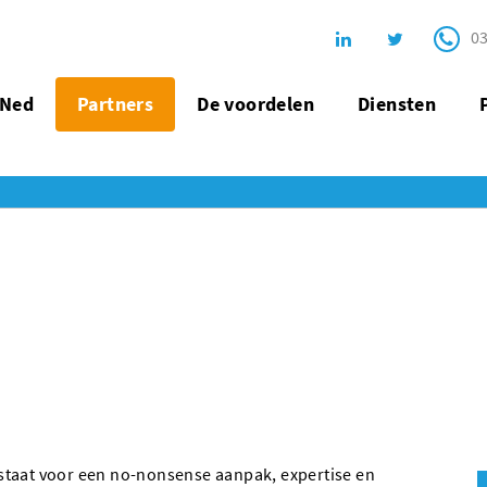
03
oNed
Partners
De voordelen
Diensten
staat voor een no-nonsense aanpak, expertise en