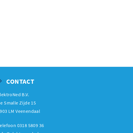
CONTACT
lektroNed B.V.
e Smalle Zijde 15
903 LM Veenendaal
elefoon 0318 5809 36