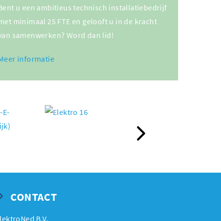
Bent u een ambitieus technisch installatiebedrijf
met minimaal 25 FTE en gelooft u in de kracht
van samenwerken? Word dan lid!
Meer informatie
Next
CONTACT
lektroNed B.V.