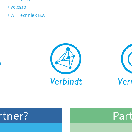
Velegro
WL Techniek B.V.
rtner?
Par