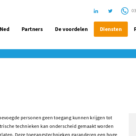
03
oNed
Partners
De voordelen
Diensten
nbevoegde personen geen toegang kunnen krijgen tot
etrische technieken kan onderscheid gemaakt worden
verlaten. Deze toegangstechnieken garanderen een hoge